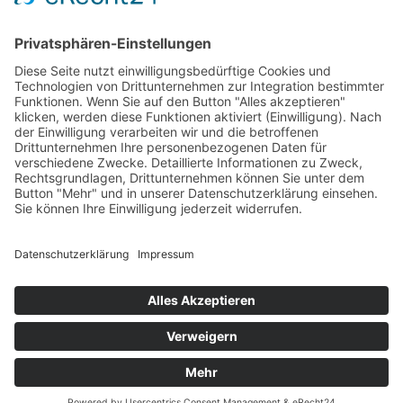
Preisvergleich
Tipps
Wissen
Strom Top30
F&A
News
© hellundwarm.de
2026 All Rights Reserved
Impressum
Datenschutzerklärung
Kontakt
Wir über uns