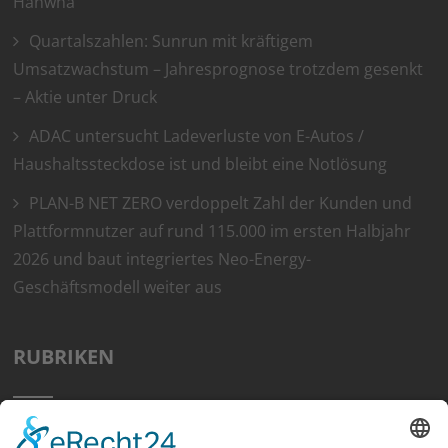
Hanwha
Quartalszahlen: Sunrun mit kräftigem
Umsatzwachstum – Jahresprognose trotzdem gesenkt
– Aktie unter Druck
ADAC untersucht Ladeverluste von E-Autos /
Haushaltssteckdose ist und bleibt eine Notlösung
PLAN-B NET ZERO verdoppelt Zahl der Kunden und
Plattformnutzer auf rund 115.000 im ersten Halbjahr
2026 und baut integriertes Neo-Energy-
Geschäftsmodell weiter aus
RUBRIKEN
Home