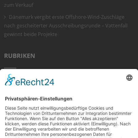
zum Verkauf
Dänemark vergibt erste Offshore-Wind-Zuschläge
nach gescheiterter Ausschreibungsrunde – Vattenfall
gewinnt beide Projekte
RUBRIKEN
Home
Preisvergleich
Tipps
Wissen
Strom Top30