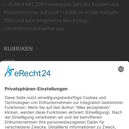
PLAN-B NET ZERO verdoppelt Zahl der Kunden und
Plattformnutzer auf rund 115.000 im ersten Halbjahr
2026 und baut integriertes Neo-Energy-
Geschäftsmodell weiter aus
RUBRIKEN
Home
Preisvergleich
Tipps
Wissen
Strom Top30