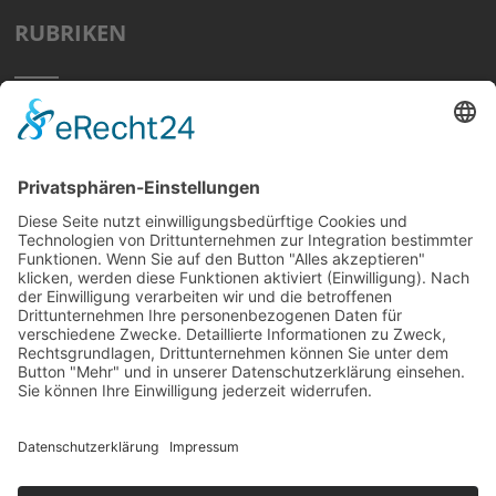
RUBRIKEN
Home
Preisvergleich
Tipps
Wissen
Strom Top30
F&A
News