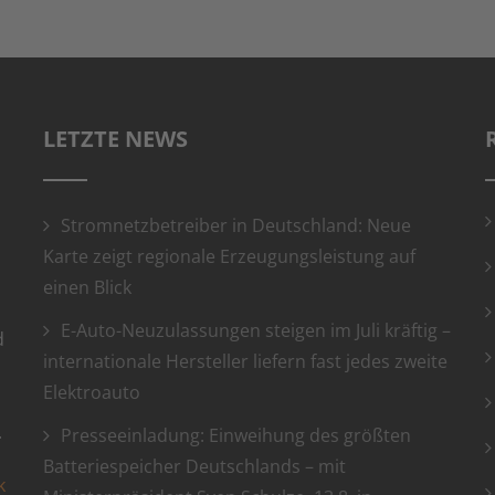
LETZTE NEWS
Stromnetzbetreiber in Deutschland: Neue
Karte zeigt regionale Erzeugungsleistung auf
einen Blick
E-Auto-Neuzulassungen steigen im Juli kräftig –
d
internationale Hersteller liefern fast jedes zweite
Elektroauto
.
Presseeinladung: Einweihung des größten
Batteriespeicher Deutschlands – mit
k