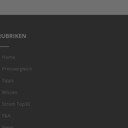
RUBRIKEN
Home
Preisvergleich
Tipps
Wissen
Strom Top30
F&A
News