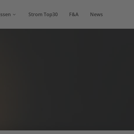
ssen
Strom Top30
F&A
News