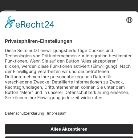
Home
Preisvergleich
Tipps
Wissen
Strom Top30
F&A
News
© hellundwarm.de
2026 All Rights Reserved