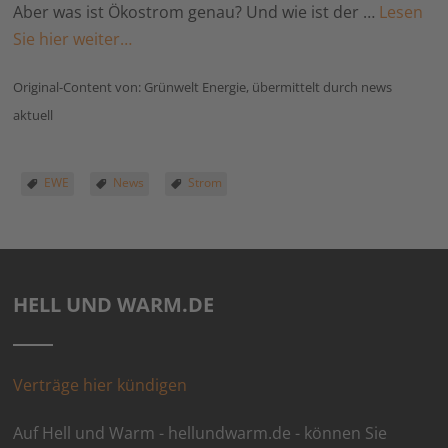
Aber was ist Ökostrom genau? Und wie ist der …
Lesen
Sie hier weiter…
Original-Content von: Grünwelt Energie, übermittelt durch news
aktuell
EWE
News
Strom
HELL UND WARM.DE
Verträge hier kündigen
Auf Hell und Warm - hellundwarm.de - können Sie