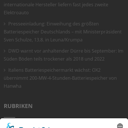
internationale Hersteller liefern fast jedes zweite
Elektroauto
Presseeinladung: Einweihung des größten
Batteriespeicher Deutschlands – mit Ministerpräsident
Sven Schulze, 13.8. in Leuna/Krumpa
DWD warnt vor anhaltender Dürre bis September: Im
Süden Böden teils trockener als 2018 und 2022
Italiens Batteriespeichermarkt wächst: OX2
übernimmt 200-MW-4-Stunden-Batteriespeicher von
Hanwha
RUBRIKEN