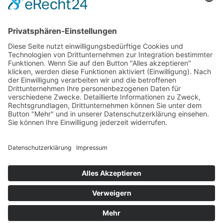
Home
Preisvergleich
Tipps
Wissen
Strom Top30
F&A
News
© hellundwarm.de
2026 All Rights Reserved
Impressum
Datenschutzerklärung
Kontakt
Wir über uns