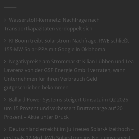
Wasserstoff-Kernnetz: Nachfrage nach
Transportkapazitäten verdoppelt sich
KI-Boom treibt Solarstrom-Nachfrage: RWE schließt
155-MW-Solar-PPA mit Google in Oklahoma
Negativpreise am Strommarkt: Kilian Lübben und Lea
Lawrenz von der GSP Energie GmbH verraten, wann
Unternehmen für ihren Verbrauch Geld
gutgeschrieben bekommen
Ballard Power Systems steigert Umsatz im Q2 2026
um 15 Prozent und verbessert Bruttomarge auf 20
Prozent – Aktie unter Druck
Deutschland erreicht im Juli neues Solar-Allzeithoch –
erstmals 12 Mrd. kWh Solarstrom ins Netz eingespeist