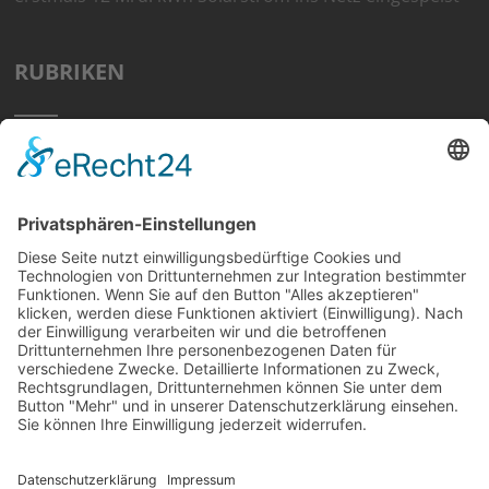
RUBRIKEN
Home
Preisvergleich
Tipps
Wissen
Strom Top30
F&A
News