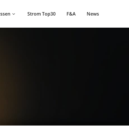
ssen
Strom Top30
F&A
News